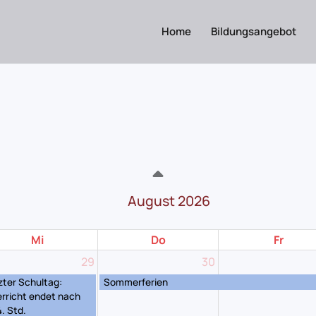
Home
Bildungsangebot
August 2026
Mi
Do
Fr
29
30
zter Schultag:
Sommerferien
rricht endet nach
4. Std.