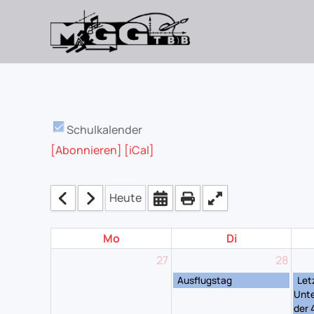
Skip
to
main
content
Schulkalender
[Abonnieren]
[iCal]
Heute
Mo
Di
27
28
Ausflugstag
Let
Unte
der 